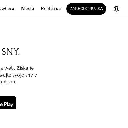
sewhere
Médiá
Prihlás sa
ZAREGISTRUJ SA
SNY.
a web. Získajte 
ajte svoje sny v 
kupinou.