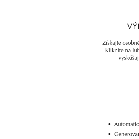
VÝ
Získajte osobn
Kliknite na ľu
vyskúšaj
•  
Automatic
•  
Generovan