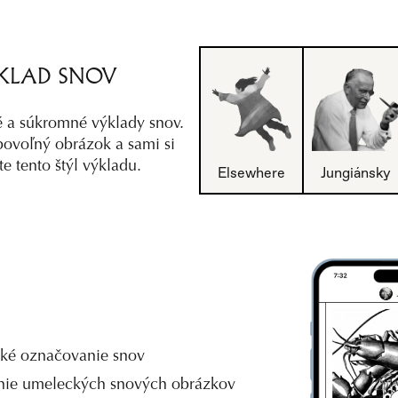
KLAD SNOV
é a súkromné výklady snov. 
bovoľný obrázok a sami si 
te tento štýl výkladu.
Elsewhere
Jungiánsky
ké označovanie snov
ie umeleckých snových obrázkov